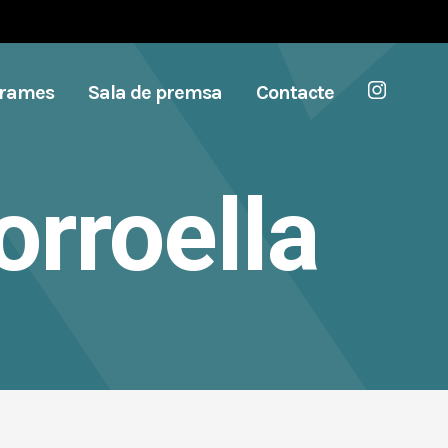
grames
Sala de premsa
Contacte
orroella