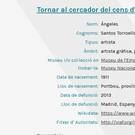
Tornar al cercador del cens d
Nom:
Ángeles
Cognoms:
Santos Torroell
Tipus:
artista
Àmbit:
artista gràfica,
Museu i/o col·lecció on
Museu de l'Em
trobar-la:
Museu Nacional
Data de naixement:
1911
Lloc de naixement:
Portbou, provín
Data de defunció:
2013
Lloc de defunció:
Madrid, Espany
Wikidata:
https://www.w
Fitxer d' Autoritats
:
http://viaf.org