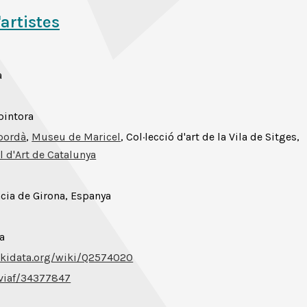
'artistes
a
 pintora
pordà
,
Museu de Maricel
, Col·lecció d'art de la Vila de Sitges,
 d'Art de Catalunya
cia de Girona, Espanya
a
ikidata.org/wiki/Q2574020
/viaf/34377847