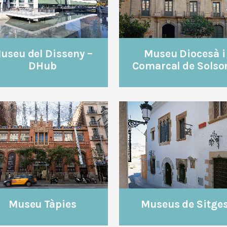
useu del Disseny –
Museu Diocesà i
DHub
Comarcal de Solso
VEURE
VEURE
Museus de Sitge
Museu Tàpies