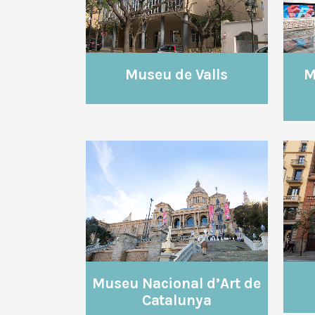
Museu de Valls
M
VEURE
Museu Nacional d’Art de
Catalunya