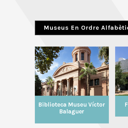
Museus En Ordre Alfabèti
VEURE
Biblioteca Museu Víctor
F
Balaguer