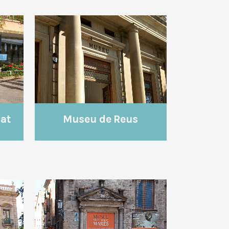
VEURE
Museu de Reus
at
VEURE