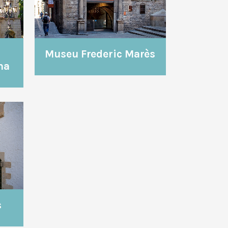
Museu Frederic Marès
na
s