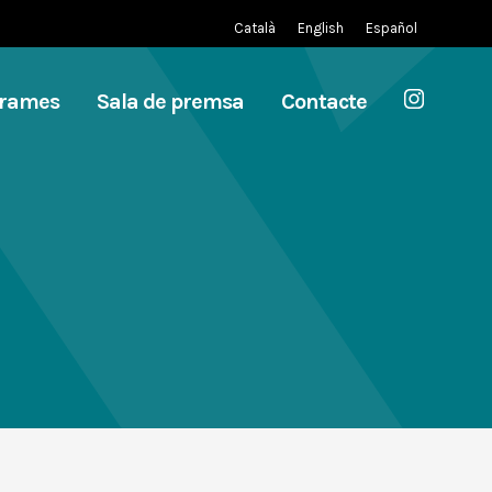
Català
English
Español
grames
Sala de premsa
Contacte