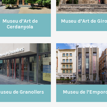
Museu d’Art de
Museu d’Art de Gir
Cerdanyola
VEURE
VEURE
useu de Granollers
Museu de l’Empor