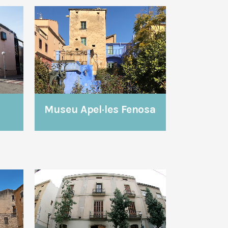
VEURE
Museu Apel·les Fenosa
VEURE