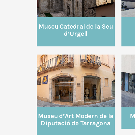
Museu Catedral de la Seu
d’Urgell
VEURE
Museu d’Art Modern de la
M
Diputació de Tarragona