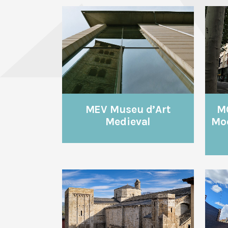
VEURE
MEV Museu d’Art
M
Medieval
Mo
VEURE