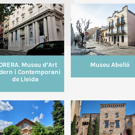
VEURE
VEURE
Museu Abelló
ORERA. Museu d’Art
dern i Contemporani
de Lleida
VEURE
VEURE