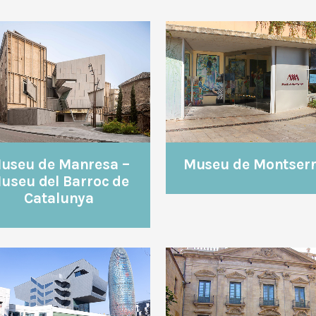
VEURE
VEURE
useu de Manresa –
Museu de Montserr
useu del Barroc de
Catalunya
VEURE
VEURE