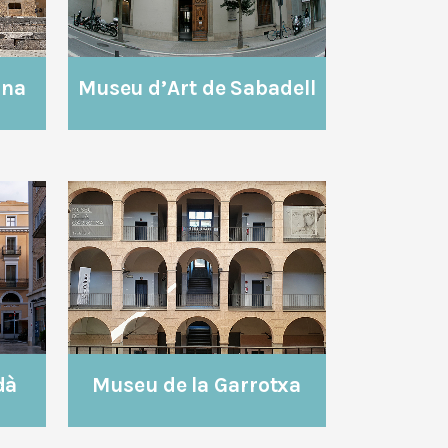
ona
Museu d’Art de Sabadell
VEURE
dà
Museu de la Garrotxa