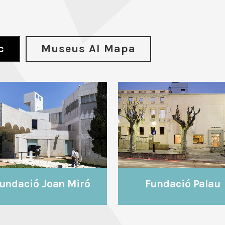
c
Museus Al Mapa
VEURE
VEURE
Fundació Palau
undació Joan Miró