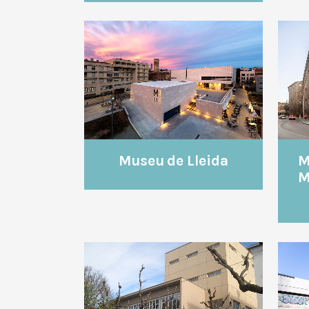
VEURE
Museu de Lleida
M
M
VEURE