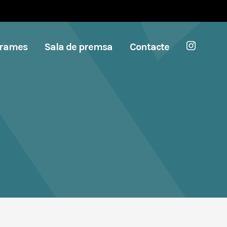
grames
Sala de premsa
Contacte