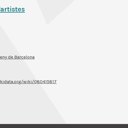
'artistes
eny de Barcelona
kidata.org/wiki/Q80415817