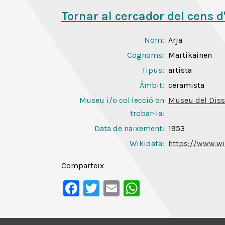
Tornar al cercador del cens d
Nom:
Arja
Cognoms:
Martikainen
Tipus:
artista
Àmbit:
ceramista
Museu i/o col·lecció on
Museu del Diss
trobar-la:
Data de naixement:
1953
Wikidata:
https://www.wi
Comparteix
Facebook
Twitter
Email
WhatsApp