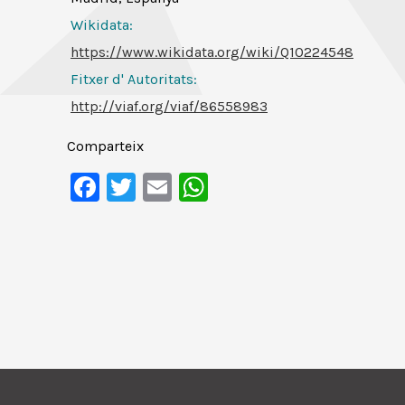
Wikidata:
https://www.wikidata.org/wiki/Q10224548
Fitxer d' Autoritats
:
http://viaf.org/viaf/86558983
Comparteix
Facebook
Twitter
Email
WhatsApp