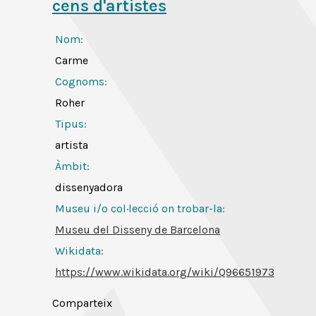
cens d'artistes
Nom:
Carme
Cognoms:
Roher
Tipus:
artista
Àmbit:
dissenyadora
Museu i/o col·lecció on trobar-la:
Museu del Disseny de Barcelona
Wikidata:
https://www.wikidata.org/wiki/Q96651973
Comparteix