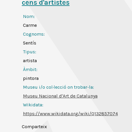
cens d'artistes
Nom:
Carme
Cognoms:
Sentís
Tipus:
artista
Àmbit:
pintora
Museu i/o col·lecció on trobar-la:
Museu Nacional d'Art de Catalunya
Wikidata:
https://www.wikidata.org/wiki/Q132857074
Comparteix