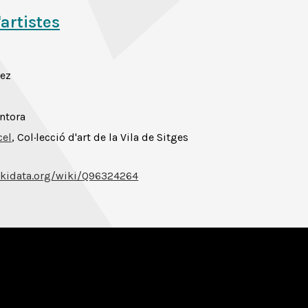
'artistes
ez
intora
cel
, Col·lecció d'art de la Vila de Sitges
kidata.org/wiki/Q96324264