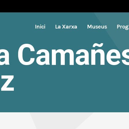
Inici
La Xarxa
Museus
Pro
na Camañe
z