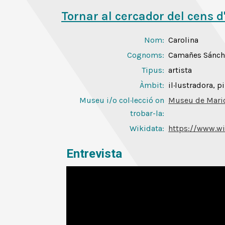
Tornar al cercador del cens d
Nom:
Carolina
Cognoms:
Camañes Sánch
Tipus:
artista
Àmbit:
il·lustradora, p
Museu i/o col·lecció on
Museu de Mari
trobar-la:
Wikidata:
https://www.wi
Entrevista