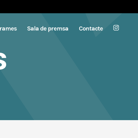
grames
Sala de premsa
Contacte
s