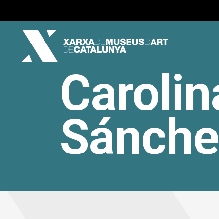
Caroli
Sánche