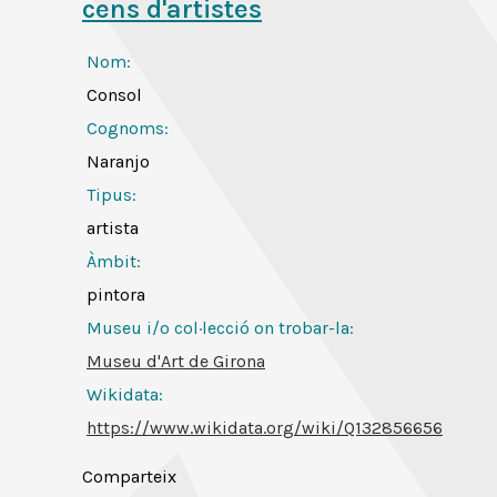
cens d'artistes
Nom:
Consol
Cognoms:
Naranjo
Tipus:
artista
Àmbit:
pintora
Museu i/o col·lecció on trobar-la:
Museu d'Art de Girona
Wikidata:
https://www.wikidata.org/wiki/Q132856656
Comparteix