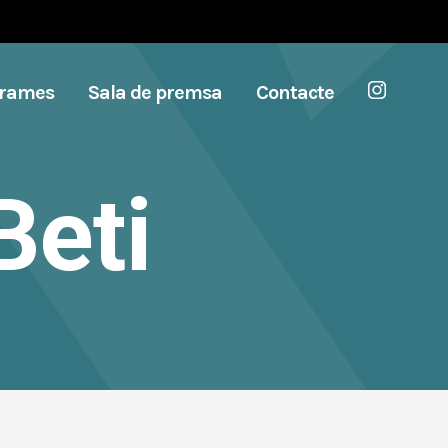
grames
Sala de premsa
Contacte
Beti