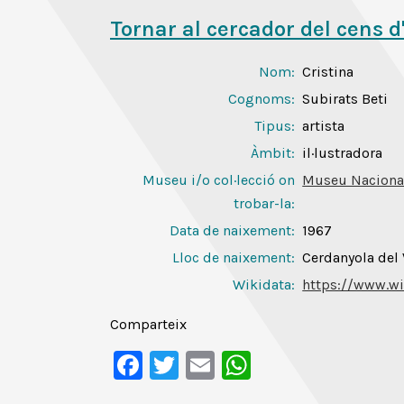
Tornar al cercador del cens d
Nom:
Cristina
Cognoms:
Subirats Beti
Tipus:
artista
Àmbit:
il·lustradora
Museu i/o col·lecció on
Museu Nacional
trobar-la:
Data de naixement:
1967
Lloc de naixement:
Cerdanyola del 
Wikidata:
https://www.wi
Comparteix
Facebook
Twitter
Email
WhatsApp