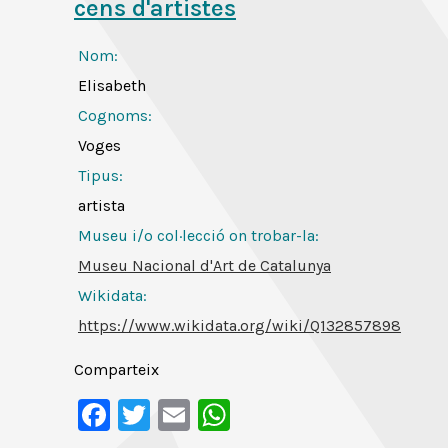
cens d'artistes
Nom:
Elisabeth
Cognoms:
Voges
Tipus:
artista
Museu i/o col·lecció on trobar-la:
Museu Nacional d'Art de Catalunya
Wikidata:
https://www.wikidata.org/wiki/Q132857898
Comparteix
Facebook
Twitter
Email
WhatsApp