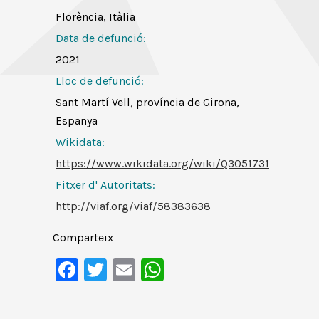
Florència, Itàlia
Data de defunció:
2021
Lloc de defunció:
Sant Martí Vell, província de Girona,
Espanya
Wikidata:
https://www.wikidata.org/wiki/Q3051731
Fitxer d' Autoritats
:
http://viaf.org/viaf/58383638
Comparteix
Facebook
Twitter
Email
WhatsApp