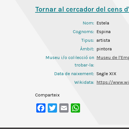
Tornar al cercador del cens d
Nom:
Estela
Cognoms:
Espina
Tipus:
artista
Àmbit:
pintora
Museu i/o col·lecció on
Museu de l'Em
trobar-la:
Data de naixement:
Segle XIX
Wikidata:
https://www.wi
Comparteix
Facebook
Twitter
Email
WhatsApp