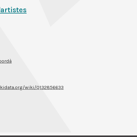
'artistes
pordà
kidata.org/wiki/Q132856633