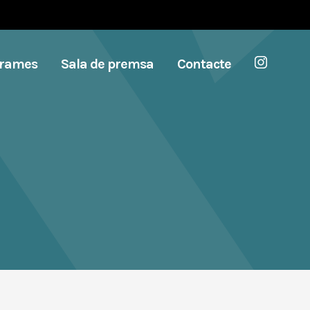
grames
Sala de premsa
Contacte