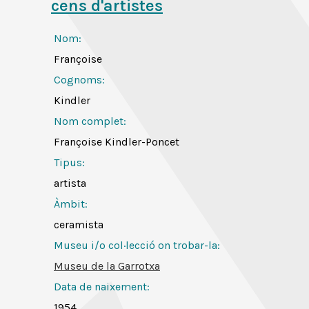
cens d'artistes
Nom:
Françoise
Cognoms:
Kindler
Nom complet:
Françoise Kindler-Poncet
Tipus:
artista
Àmbit:
ceramista
Museu i/o col·lecció on trobar-la:
Museu de la Garrotxa
Data de naixement:
1954