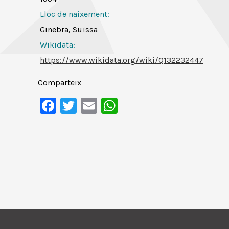
Lloc de naixement:
Ginebra, Suïssa
Wikidata:
https://www.wikidata.org/wiki/Q132232447
Comparteix
Facebook
Twitter
Email
WhatsApp