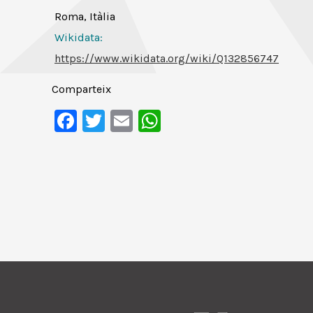
Roma, Itàlia
Wikidata:
https://www.wikidata.org/wiki/Q132856747
Comparteix
Facebook
Twitter
Email
WhatsApp