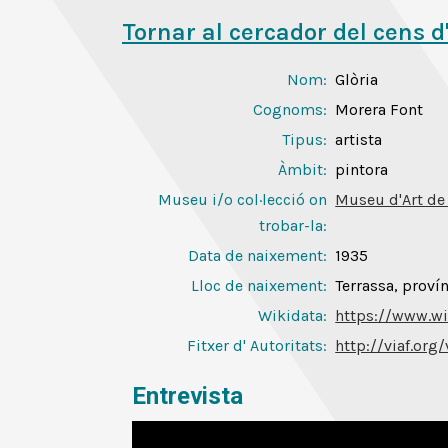
Tornar al cercador del cens d
Nom:
Glòria
Cognoms:
Morera Font
Tipus:
artista
Àmbit:
pintora
Museu i/o col·lecció on
Museu d'Art de
trobar-la:
Data de naixement:
1935
Lloc de naixement:
Terrassa, proví
Wikidata:
https://www.wi
Fitxer d' Autoritats
:
http://viaf.org
Entrevista