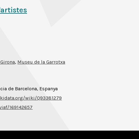
'artistes
 Girona
,
Museu de la Garrotxa
ncia de Barcelona, Espanya
kidata.org/wiki/Q93381279
/viaf/169142657