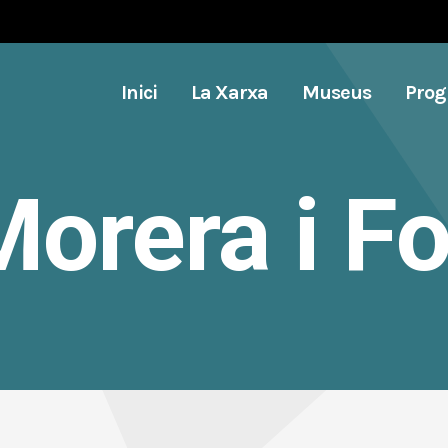
Inici
La Xarxa
Museus
Pro
Morera i F