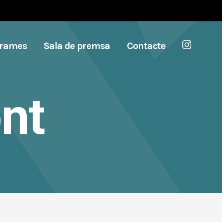
grames
Sala de premsa
Contacte
ont