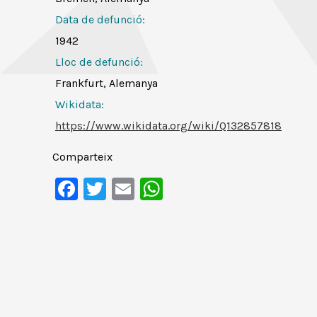
Data de defunció:
1942
Lloc de defunció:
Frankfurt, Alemanya
Wikidata:
https://www.wikidata.org/wiki/Q132857818
Comparteix
Facebook
Twitter
Email
WhatsApp