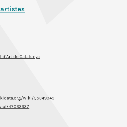
'artistes
 d'Art de Catalunya
kidata.org/wiki/Q5349949
/viaf/47033337