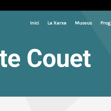
Inici
La Xarxa
Museus
Pro
te Couet