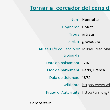
Tornar al cercador del cens d
Nom:
Henriette
Cognoms:
Couet
Tipus:
artista
Àmbit:
gravadora
Museu i/o col·lecció on
Museu Nacional
trobar-la:
Data de naixement:
1792
Lloc de naixement:
París, França
Data de defunció:
1872
Wikidata:
https://www.wi
Fitxer d' Autoritats
:
http://viaf.org
Comparteix