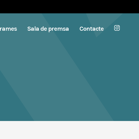
grames
Sala de premsa
Contacte