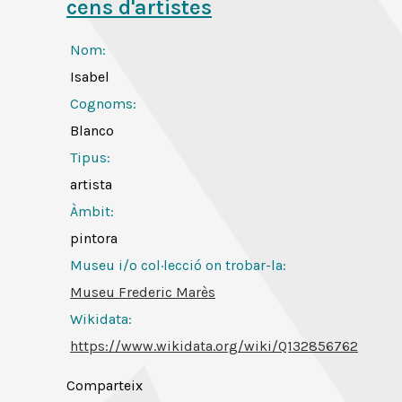
cens d'artistes
Nom:
Isabel
Cognoms:
Blanco
Tipus:
artista
Àmbit:
pintora
Museu i/o col·lecció on trobar-la:
Museu Frederic Marès
Wikidata:
https://www.wikidata.org/wiki/Q132856762
Comparteix