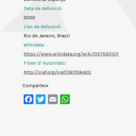
Data de defunció:
2002
Lloc de defunció:
Rio de Janeiro, Brasil
Wikidata:
https://www.wikidata.org/wiki/Q57530107
Fitxer d' Autoritats
:
http://viaf.org/viaf/261556420
Comparteix
Facebook
Twitter
Email
WhatsApp