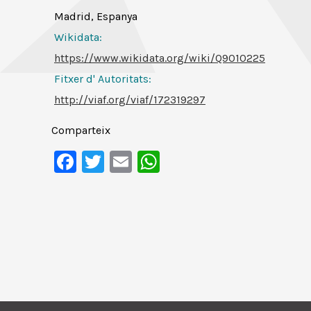
Madrid, Espanya
Wikidata:
https://www.wikidata.org/wiki/Q9010225
Fitxer d' Autoritats
:
http://viaf.org/viaf/172319297
Comparteix
Facebook
Twitter
Email
WhatsApp