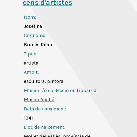
cens d'artistes
Nom:
Josefina
Cognoms:
Brunés Riera
Tipus:
artista
Àmbit:
escultora, pintora
Museu i/o col·lecció on trobar-la:
Museu Abelló
Data de naixement:
1941
Lloc de naixement:
Mollet del Vallès, província de