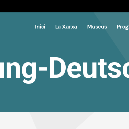
Inici
La Xarxa
Museus
Pro
Jung-Deuts