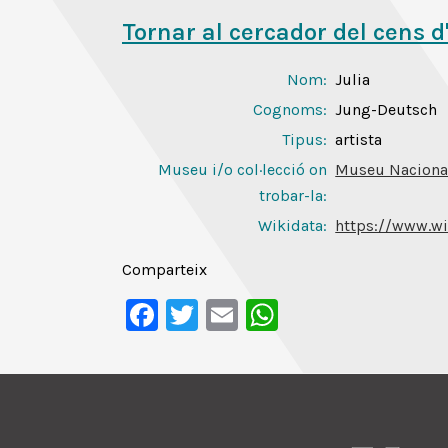
Tornar al cercador del cens d
Nom:
Julia
Cognoms:
Jung-Deutsch
Tipus:
artista
Museu i/o col·lecció on
Museu Nacional
trobar-la:
Wikidata:
https://www.wi
Comparteix
Facebook
Twitter
Email
WhatsApp