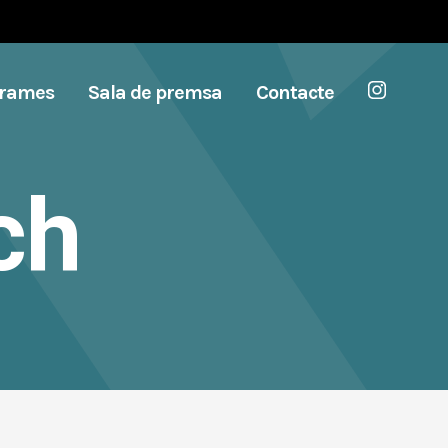
grames
Sala de premsa
Contacte
ch