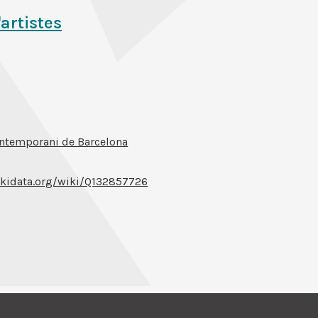
'artistes
ntemporani de Barcelona
kidata.org/wiki/Q132857726