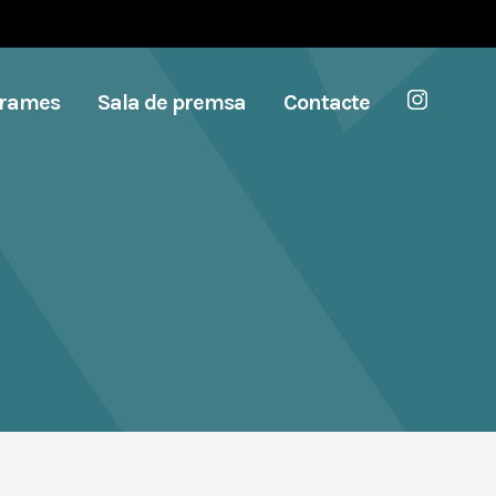
grames
Sala de premsa
Contacte