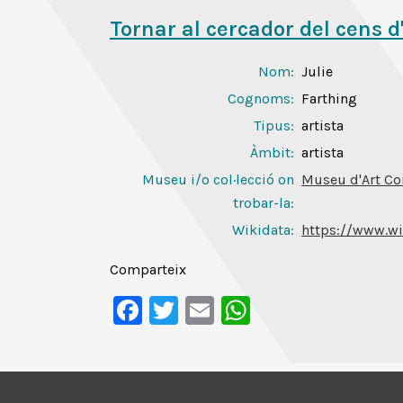
Tornar al cercador del cens d
Nom:
Julie
Cognoms:
Farthing
Tipus:
artista
Àmbit:
artista
Museu i/o col·lecció on
Museu d'Art Co
trobar-la:
Wikidata:
https://www.wi
Comparteix
Facebook
Twitter
Email
WhatsApp