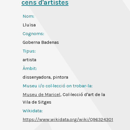
cens d'artistes
Nom:
Lluïsa
Cognoms:
Goberna Badenas
Tipus:
artista
Àmbit:
dissenyadora, pintora
Museu i/o col·lecció on trobar-la:
Museu de Maricel
, Col·lecció d'art de la
Vila de Sitges
Wikidata:
https://www.wikidata.org/wiki/Q96324301