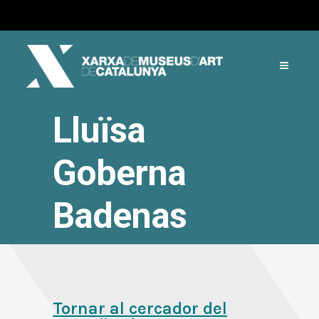
Lluïsa
Goberna
Badenas
Tornar al cercador del