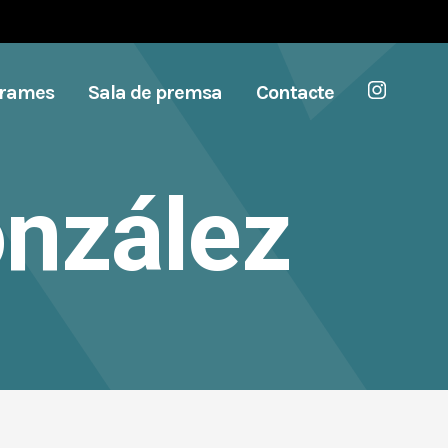
grames
Sala de premsa
Contacte
onzález