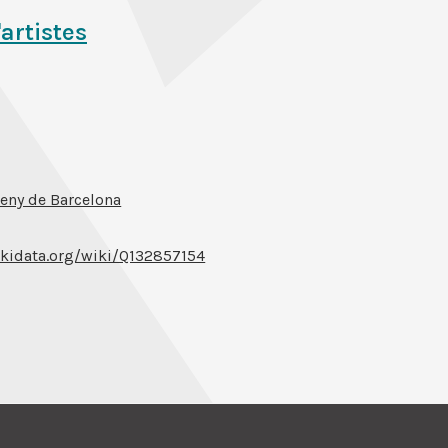
'artistes
eny de Barcelona
kidata.org/wiki/Q132857154