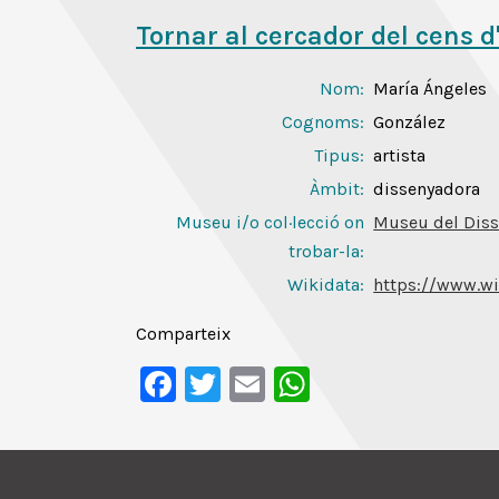
Tornar al cercador del cens d
Nom:
María Ángeles
Cognoms:
González
Tipus:
artista
Àmbit:
dissenyadora
Museu i/o col·lecció on
Museu del Diss
trobar-la:
Wikidata:
https://www.wi
Comparteix
Facebook
Twitter
Email
WhatsApp