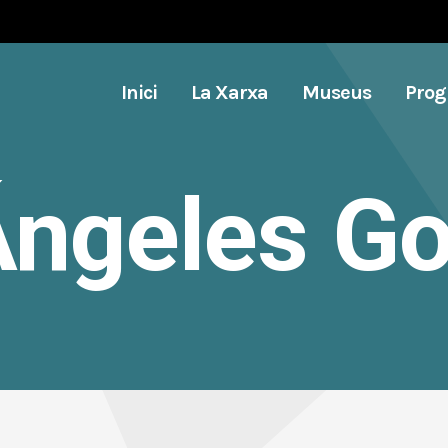
Inici
La Xarxa
Museus
Pro
Ángeles G