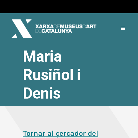
Maria
Rusiñol i
Denis
Tornar al cercador del