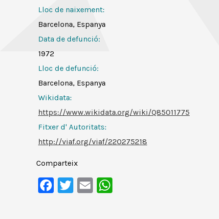
Lloc de naixement:
Barcelona, Espanya
Data de defunció:
1972
Lloc de defunció:
Barcelona, Espanya
Wikidata:
https://www.wikidata.org/wiki/Q85011775
Fitxer d' Autoritats
:
http://viaf.org/viaf/220275218
Comparteix
Facebook
Twitter
Email
WhatsApp