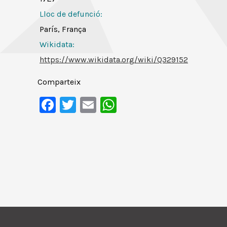
Lloc de defunció:
París, França
Wikidata:
https://www.wikidata.org/wiki/Q329152
Comparteix
Facebook
Twitter
Email
WhatsApp