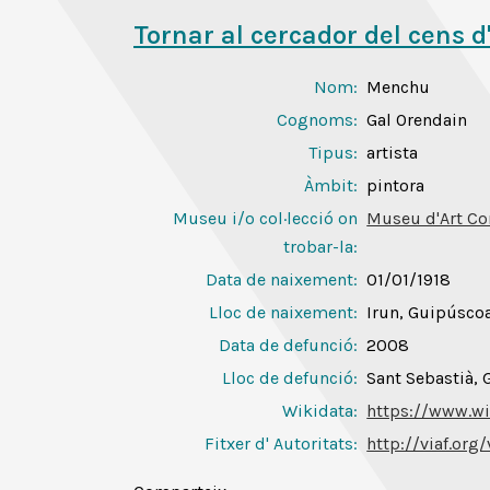
Tornar al cercador del cens d
Nom:
Menchu
Cognoms:
Gal Orendain
Tipus:
artista
Àmbit:
pintora
Museu i/o col·lecció on
Museu d'Art Co
trobar-la:
Data de naixement:
01/01/1918
Lloc de naixement:
Irun, Guipúsco
Data de defunció:
2008
Lloc de defunció:
Sant Sebastià,
Wikidata:
https://www.wi
Fitxer d' Autoritats
:
http://viaf.org