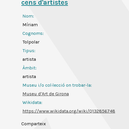
cens d'artistes
Nom:
Míriam
Cognoms:
Tolpolar
Tipus:
artista
Àmbit:
artista
Museu i/o col·lecció on trobar-la:
Museu d'Art de Girona
Wikidata:
https://www.wikidata.org/wiki/Q132856748
Comparteix