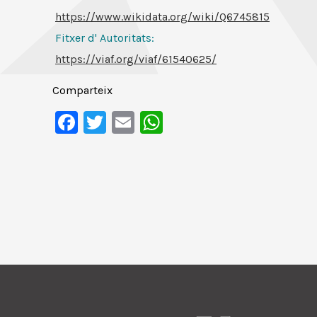
https://www.wikidata.org/wiki/Q6745815
Fitxer d' Autoritats
:
https://viaf.org/viaf/61540625/
Comparteix
Facebook
Twitter
Email
WhatsApp