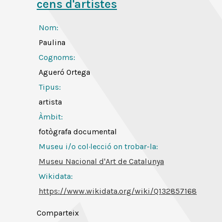
cens d'artistes
Nom:
Paulina
Cognoms:
Agueró Ortega
Tipus:
artista
Àmbit:
fotògrafa documental
Museu i/o col·lecció on trobar-la:
Museu Nacional d'Art de Catalunya
Wikidata:
https://www.wikidata.org/wiki/Q132857168
Comparteix