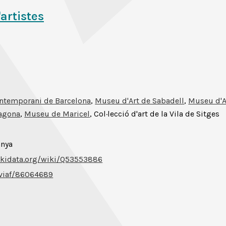
'artistes
ntemporani de Barcelona
,
Museu d'Art de Sabadell
,
Museu d'A
agona
,
Museu de Maricel
, Col·lecció d'art de la Vila de Sitges
anya
ikidata.org/wiki/Q53553886
g/viaf/86064689