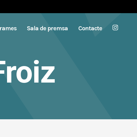
grames
Sala de premsa
Contacte
roiz