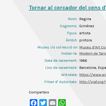
Tornar al cercador del cens d
Nom:
Regina
Cognoms:
Giménez
Tipus:
artista
Àmbit:
pintora
Museu i/o col·lecció on
Museu d'Art Co
trobar-la:
Modern de Tarr
Data de naixement:
1966
Lloc de naixement:
Barcelona, Esp
Wikidata:
https://www.w
Fitxer d' Autoritats
:
http://viaf.or
Comparteix
Facebook
Twitter
Email
WhatsApp