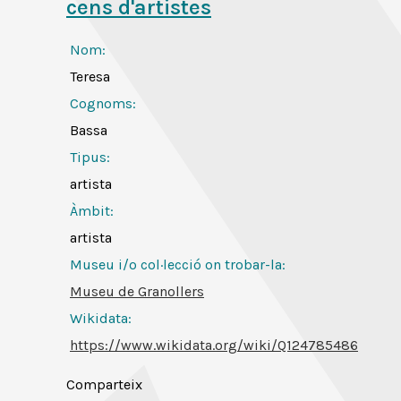
cens d'artistes
Nom:
Teresa
Cognoms:
Bassa
Tipus:
artista
Àmbit:
artista
Museu i/o col·lecció on trobar-la:
Museu de Granollers
Wikidata:
https://www.wikidata.org/wiki/Q124785486
Comparteix