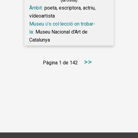
Àmbit:
poeta, escriptora, actriu,
vídeoartista
Museu i/o col·lecció on trobar-
la:
Museu Nacional d'Art de
Catalunya
>>
Pàgina 1 de 142