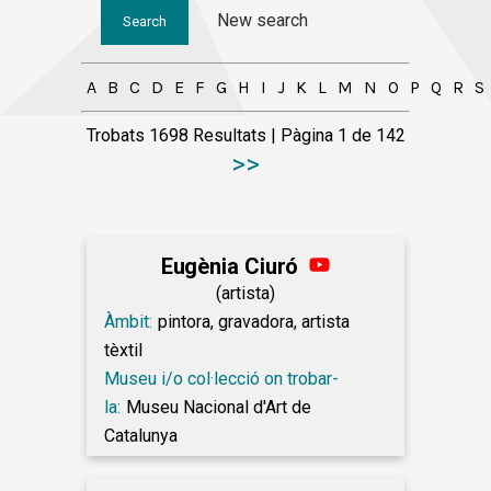
New search
A
B
C
D
E
F
G
H
I
J
K
L
M
N
O
P
Q
R
S
Trobats 1698 Resultats
| Pàgina 1 de 142
>>
Eugènia Ciuró
(artista)
Àmbit:
pintora, gravadora, artista
tèxtil
Museu i/o col·lecció on trobar-
la:
Museu Nacional d'Art de
Catalunya