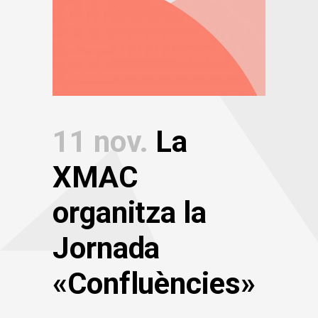
11 nov.
La
XMAC
organitza la
Jornada
«Confluències»