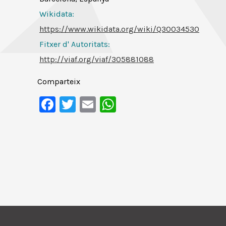
Wikidata:
https://www.wikidata.org/wiki/Q30034530
Fitxer d' Autoritats
:
http://viaf.org/viaf/305881088
Comparteix
Facebook
Twitter
Email
WhatsApp