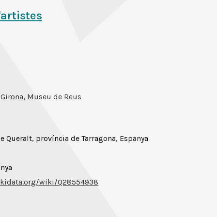
'artistes
 Girona
,
Museu de Reus
 Queralt, província de Tarragona, Espanya
anya
ikidata.org/wiki/Q28554938