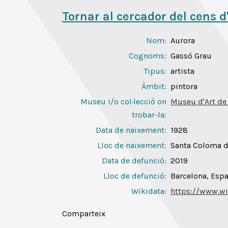
Tornar al cercador del cens d
Nom:
Aurora
Cognoms:
Gassó Grau
Tipus:
artista
Àmbit:
pintora
Museu i/o col·lecció on
Museu d'Art de
trobar-la:
Data de naixement:
1928
Lloc de naixement:
Santa Coloma de
Data de defunció:
2019
Lloc de defunció:
Barcelona, Esp
Wikidata:
https://www.w
Comparteix