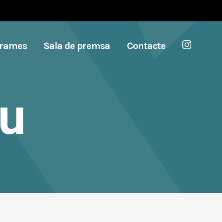
grames
Sala de premsa
Contacte
au