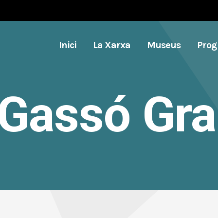
Inici
La Xarxa
Museus
Pro
 Gassó Gr