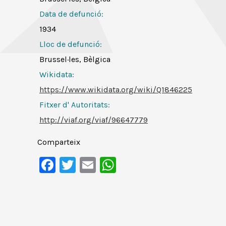
Data de defunció:
1934
Lloc de defunció:
Brussel·les, Bèlgica
Wikidata:
https://www.wikidata.org/wiki/Q1846225
Fitxer d' Autoritats
:
http://viaf.org/viaf/96647779
Comparteix
Facebook
Twitter
Email
WhatsApp