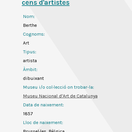
cens d'artistes
Nom:
Berthe
Cognoms:
Art
Tipus:
artista
Àmbit:
dibuixant
Museu i/o col·lecció on trobar-la:
Museu Nacional d'Art de Catalunya
Data de naixement:
1857
Lloc de naixement:
Brussel·les, Bèlgica