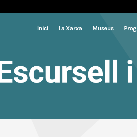
Inici
La Xarxa
Museus
Pro
scursell i