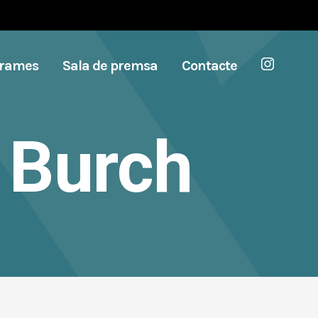
grames
Sala de premsa
Contacte
 Burch