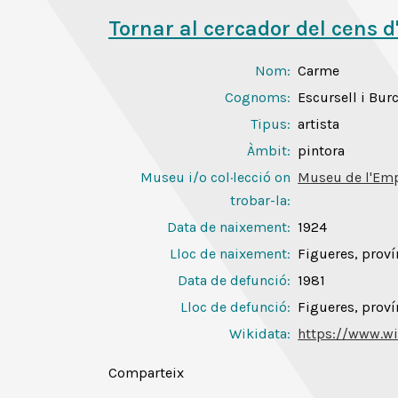
Tornar al cercador del cens d
Nom:
Carme
Cognoms:
Escursell i Bur
Tipus:
artista
Àmbit:
pintora
Museu i/o col·lecció on
Museu de l'Em
trobar-la:
Data de naixement:
1924
Lloc de naixement:
Figueres, proví
Data de defunció:
1981
Lloc de defunció:
Figueres, proví
Wikidata:
https://www.wi
Comparteix