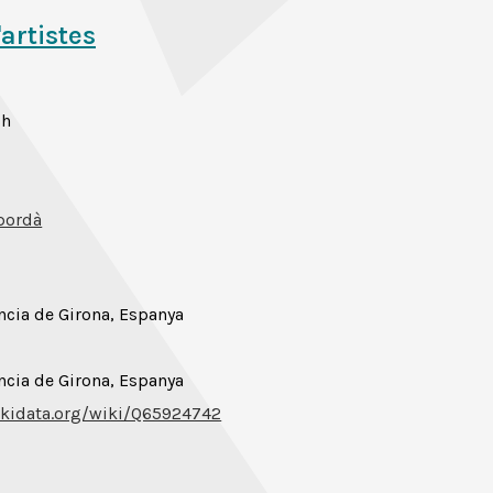
'artistes
ch
pordà
ncia de Girona, Espanya
ncia de Girona, Espanya
kidata.org/wiki/Q65924742