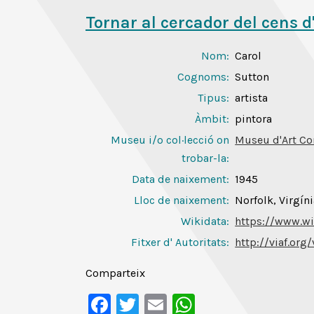
Tornar al cercador del cens d
Nom:
Carol
Cognoms:
Sutton
Tipus:
artista
Àmbit:
pintora
Museu i/o col·lecció on
Museu d'Art Co
trobar-la:
Data de naixement:
1945
Lloc de naixement:
Norfolk, Virgín
Wikidata:
https://www.wi
Fitxer d' Autoritats
:
http://viaf.org
Comparteix
Facebook
Twitter
Email
WhatsApp