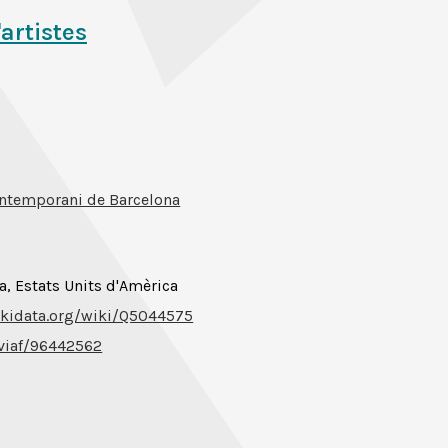
'artistes
ntemporani de Barcelona
ia, Estats Units d'Amèrica
kidata.org/wiki/Q5044575
/viaf/96442562