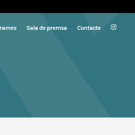
grames
Sala de premsa
Contacte