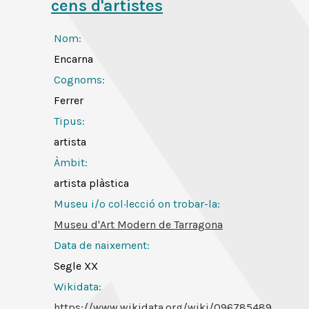
cens d'artistes
Nom:
Encarna
Cognoms:
Ferrer
Tipus:
artista
Àmbit:
artista plàstica
Museu i/o col·lecció on trobar-la:
Museu d'Art Modern de Tarragona
Data de naixement:
Segle XX
Wikidata:
https://www.wikidata.org/wiki/Q96785489