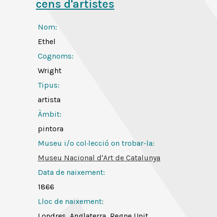
cens d'artistes
Nom:
Ethel
Cognoms:
Wright
Tipus:
artista
Àmbit:
pintora
Museu i/o col·lecció on trobar-la:
Museu Nacional d'Art de Catalunya
Data de naixement:
1866
Lloc de naixement:
Londres, Anglaterra, Regne Unit