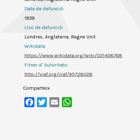
Data de defunció:
1939
Lloc de defunció:
Londres, Anglaterra, Regne Unit
Wikidata:
https://www.wikidata.org/wiki/Q21458768
Fitxer d' Autoritats
:
http://viaf.org/viaf/95728028
Comparteix
Facebook
Twitter
Email
WhatsApp