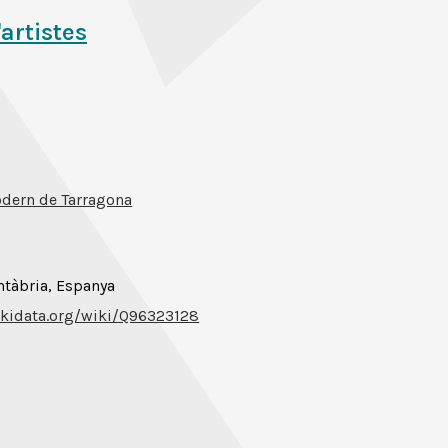
'artistes
dern de Tarragona
ntàbria, Espanya
kidata.org/wiki/Q96323128