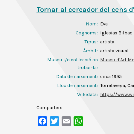
Tornar al cercador del cens d
Nom:
Eva
Cognoms:
Iglesias Bilbao
Tipus:
artista
Àmbit:
artista visual
Museu i/o col·lecció on
Museu d'Art Mo
trobar-la:
Data de naixement:
circa 1995
Lloc de naixement:
Torrelavega, Ca
Wikidata:
https://www.wi
Comparteix
Facebook
Twitter
Email
WhatsApp