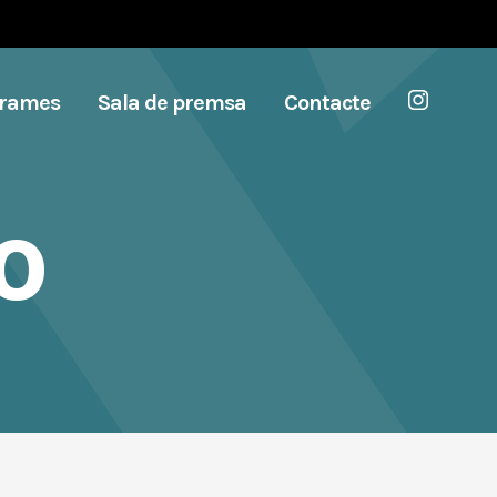
grames
Sala de premsa
Contacte
o