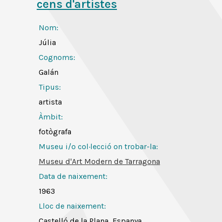
cens d'artistes
Nom:
Júlia
Cognoms:
Galán
Tipus:
artista
Àmbit:
fotògrafa
Museu i/o col·lecció on trobar-la:
Museu d'Art Modern de Tarragona
Data de naixement:
1963
Lloc de naixement:
Castelló de la Plana, Espanya