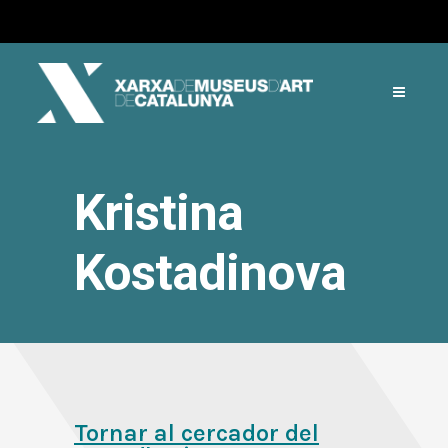
Kristina
Kostadinova
Tornar al cercador del