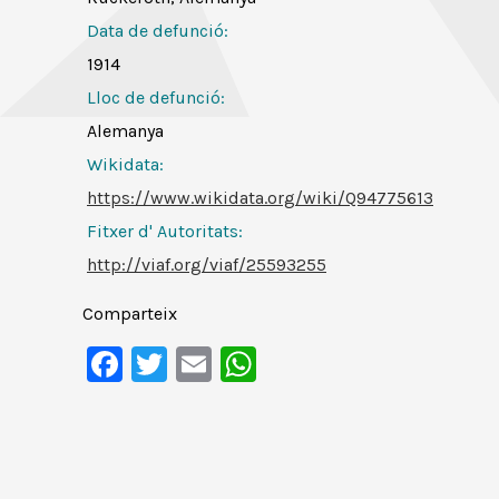
Data de defunció:
1914
Lloc de defunció:
Alemanya
Wikidata:
https://www.wikidata.org/wiki/Q94775613
Fitxer d' Autoritats
:
http://viaf.org/viaf/25593255
Comparteix
Facebook
Twitter
Email
WhatsApp