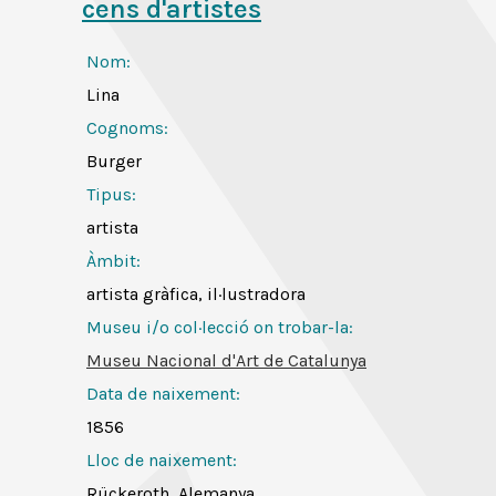
cens d'artistes
Nom:
Lina
Cognoms:
Burger
Tipus:
artista
Àmbit:
artista gràfica, il·lustradora
Museu i/o col·lecció on trobar-la:
Museu Nacional d'Art de Catalunya
Data de naixement:
1856
Lloc de naixement:
Rückeroth, Alemanya