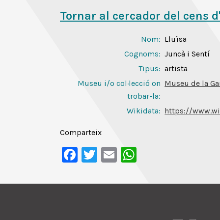
Tornar al cercador del cens d
Nom:
Lluïsa
Cognoms:
Juncà i Sentí
Tipus:
artista
Museu i/o col·lecció on
Museu de la Ga
trobar-la:
Wikidata:
https://www.w
Comparteix
Facebook
Twitter
Email
WhatsApp