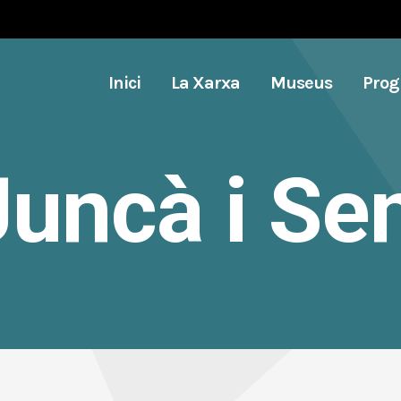
Inici
La Xarxa
Museus
Pro
Juncà i Sen