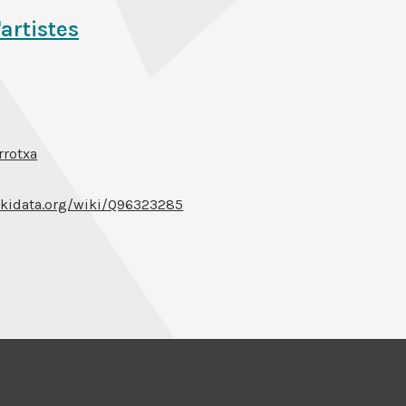
'artistes
rrotxa
ikidata.org/wiki/Q96323285