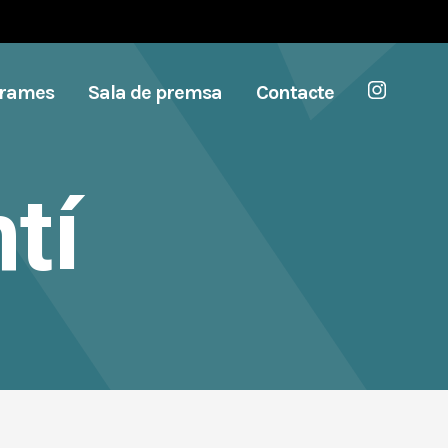
grames
Sala de premsa
Contacte
tí