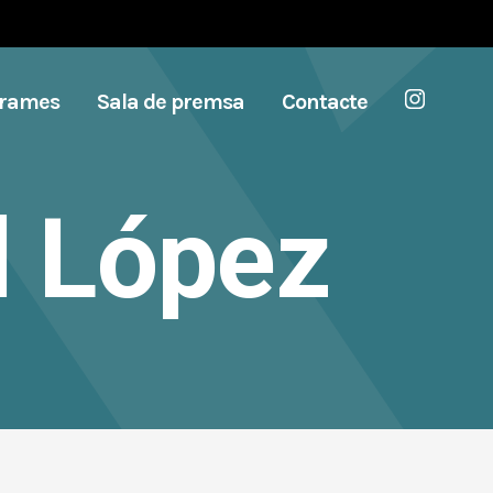
grames
Sala de premsa
Contacte
l López