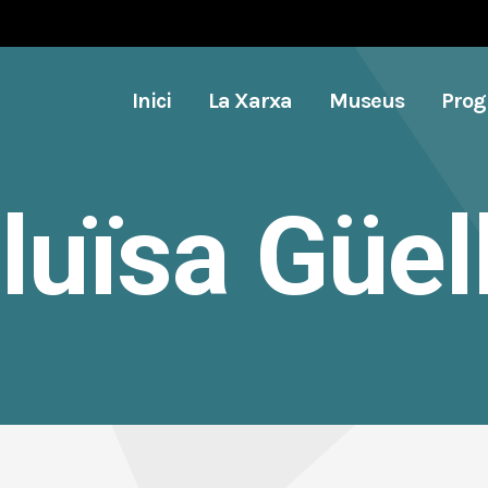
Inici
La Xarxa
Museus
Pro
luïsa Güel