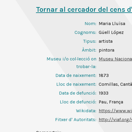
Tornar al cercador del cens d
Nom:
Maria Lluïsa
Cognoms:
Güell López
Tipus:
artista
Àmbit:
pintora
Museu i/o col·lecció on
Museu Nacional
trobar-la:
Data de naixement:
1873
Lloc de naixement:
Comillas, Cantà
Data de defunció:
1933
Lloc de defunció:
Pau, França
Wikidata:
https://www.wi
Fitxer d' Autoritats
:
http://viaf.or