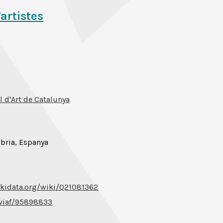
'artistes
 d'Art de Catalunya
bria, Espanya
kidata.org/wiki/Q21081362
g/viaf/95898833