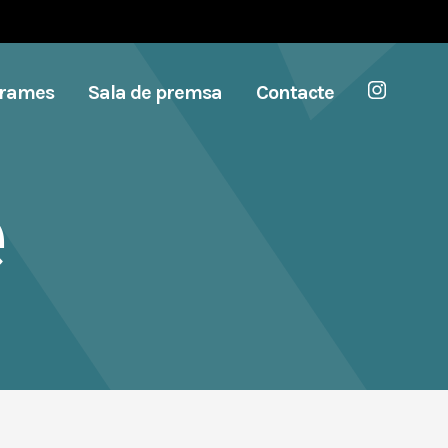
grames
Sala de premsa
Contacte
e