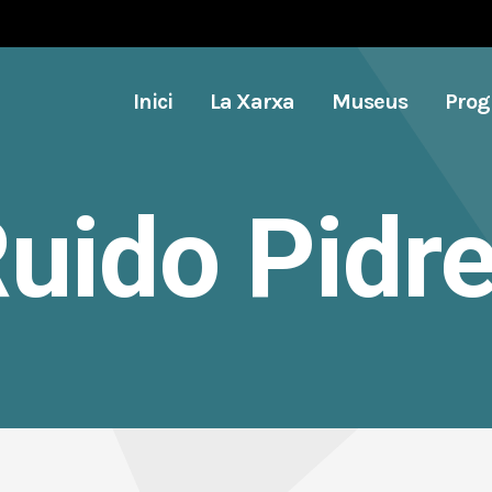
Inici
La Xarxa
Museus
Pro
uido Pidr