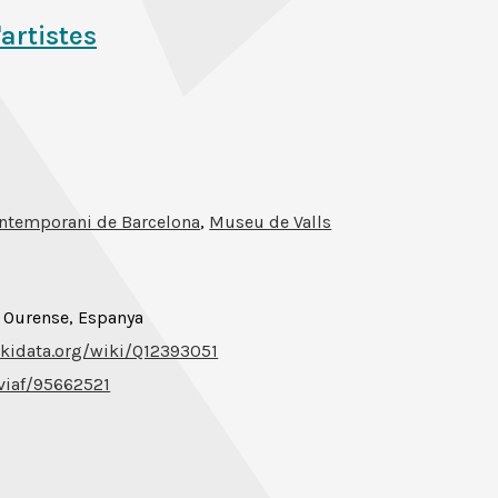
'artistes
ntemporani de Barcelona
,
Museu de Valls
, Ourense, Espanya
kidata.org/wiki/Q12393051
/viaf/95662521