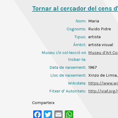
Tornar al cercador del cens d
Nom:
Maria
Cognoms:
Ruido Pidre
Tipus:
artista
Àmbit:
artista visual
Museu i/o col·lecció on
Museu d'Art Co
trobar-la:
Data de naixement:
1967
Lloc de naixement:
Xinzo de Limia
Wikidata:
https://www.wi
Fitxer d' Autoritats
:
http://viaf.org
Comparteix
Facebook
Twitter
Email
WhatsApp