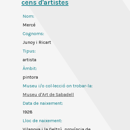
cens d'artistes
Nom:
Mercé
Cognoms:
Junoy i Ricart
Tipus:
artista
Àmbit:
pintora
Museu i/o col·lecció on trobar-la:
Museu d'Art de Sabadell
Data de naixement:
1928
Lloc de naixement:
Vilanova i la Geltrú, província de